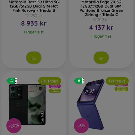
Motorola Razr 50 Ultra 5G
Motorola Edge 70 5G
12GB/512GB Dual SIM Hot
12GB/512GB Dual SIM
Pink Ružový - Trieda B
Pantone Bronze Green
Zelený - Trieda C
12 291 kr
8 782 kr
8 935 kr
4 137 kr
I lager 1 st
I lager 1 st
Fri frakt
Fri frakt
-20%
-6%