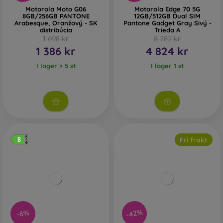
Motorola Moto G06
Motorola Edge 70 5G
8GB/256GB PANTONE
12GB/512GB Dual SIM
Arabesque, Oranžový - SK
Pantone Gadget Gray Sivý -
distribúcia
Trieda A
1 698 kr
8 782 kr
1 386 kr
4 824 kr
I lager > 5 st
I lager 1 st
Fri frakt
-42%
-6%