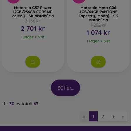
Motorola G57 Power
Motorola Moto G06
12GB/256GB CORSAIR
4GB/64GB PANTONE
Zelený - SK distribúcia
Tapestry, Modrý - SK
distribúcia
3 136 kr
1 252 kr
2 701 kr
1 074 kr
I lager > 5 st
I lager > 5 st
30
fler...
1
-
30
av totalt
63
.
2
3
»
«
1