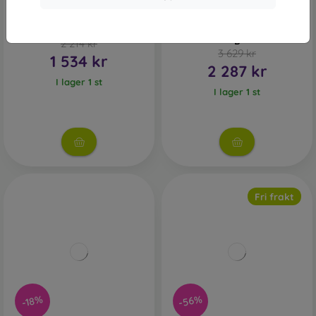
Motorola Moto G41
Motorola Moto G86 Power
6GB/128GB Dual SIM Pearl
5G 12GB/256GB Pantone
Gold Zlatý - Trieda C
Spellbound Modrý - Trieda
B
2 214 kr
3 629 kr
1 534 kr
2 287 kr
I lager 1 st
I lager 1 st
Fri frakt
-56%
-18%