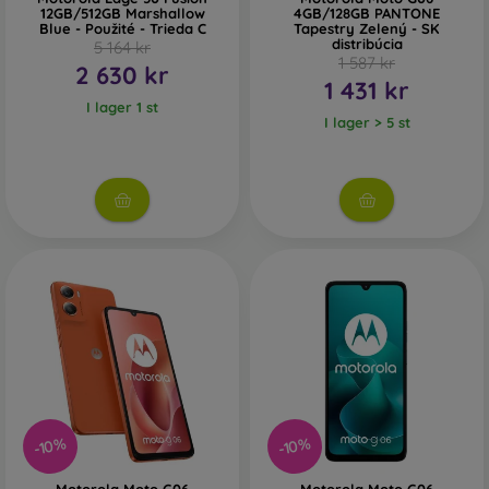
12GB/512GB Marshallow
4GB/128GB PANTONE
Blue - Použité - Trieda C
Tapestry Zelený - SK
distribúcia
5 164 kr
1 587 kr
2 630 kr
1 431 kr
I lager 1 st
I lager > 5 st
-10%
-10%