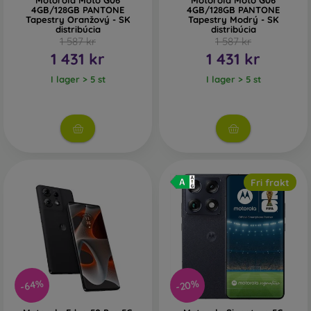
Motorola Moto G06
Motorola Moto G06
4GB/128GB PANTONE
4GB/128GB PANTONE
Tapestry Oranžový - SK
Tapestry Modrý - SK
distribúcia
distribúcia
1 587 kr
1 587 kr
1 431 kr
1 431 kr
I lager > 5 st
I lager > 5 st
Fri frakt
-20%
-64%