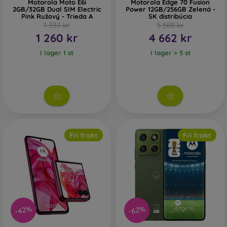
Motorola Moto E6i
Motorola Edge 70 Fusion
2GB/32GB Dual SIM Electric
Power 12GB/256GB Zelená -
Pink Ružový - Trieda A
SK distribúcia
1 337 kr
5 588 kr
1 260 kr
4 662 kr
I lager 1 st
I lager > 5 st
Fri frakt
Fri frakt
-42%
-62%