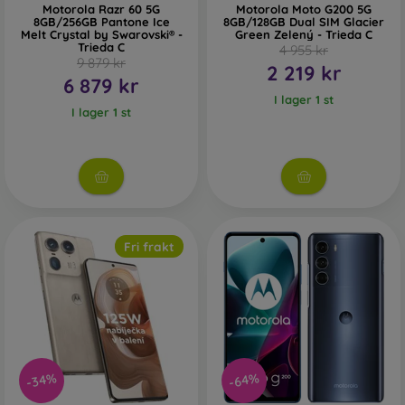
Motorola Razr 60 5G
Motorola Moto G200 5G
8GB/256GB Pantone Ice
8GB/128GB Dual SIM Glacier
Melt Crystal by Swarovski® -
Green Zelený - Trieda C
Trieda C
4 955 kr
9 879 kr
2 219 kr
6 879 kr
I lager 1 st
I lager 1 st
Fri frakt
-34%
-64%