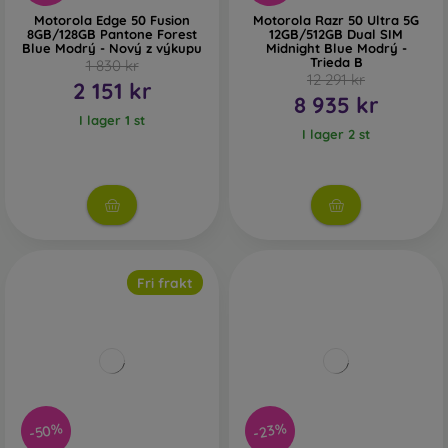
Motorola Edge 50 Fusion
Motorola Razr 50 Ultra 5G
8GB/128GB Pantone Forest
12GB/512GB Dual SIM
Blue Modrý - Nový z výkupu
Midnight Blue Modrý -
Trieda B
1 830 kr
12 291 kr
2 151 kr
8 935 kr
I lager 1 st
I lager 2 st
Fri frakt
-50%
-23%