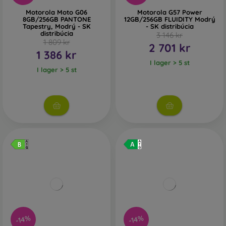
Motorola Moto G06
Motorola G57 Power
8GB/256GB PANTONE
12GB/256GB FLUIDITY Modrý
Tapestry, Modrý - SK
- SK distribúcia
distribúcia
3 146 kr
1 809 kr
2 701 kr
1 386 kr
I lager > 5 st
I lager > 5 st
-14%
-14%