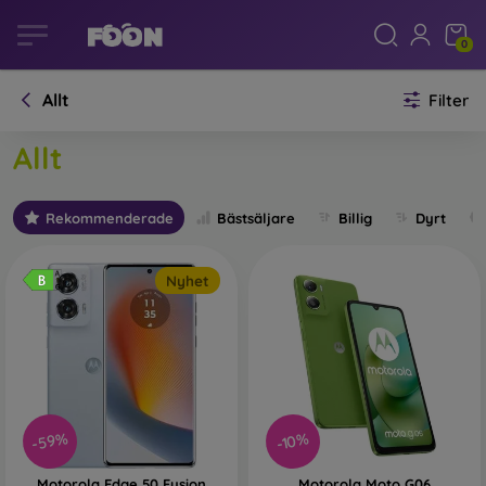
0
Allt
Filter
Allt
Rekommenderade
Bästsäljare
Billig
Dyrt
Nyhet
-59%
-10%
Motorola Edge 50 Fusion
Motorola Moto G06