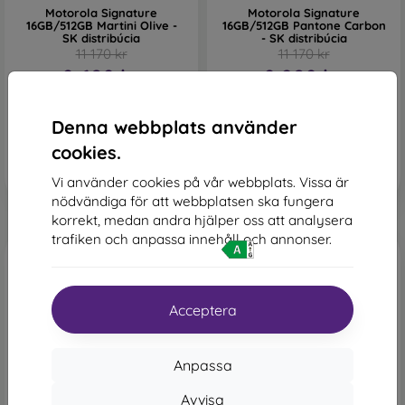
Motorola Signature
Motorola Signature
16GB/512GB Martini Olive -
16GB/512GB Pantone Carbon
SK distribúcia
- SK distribúcia
11 170 kr
11 170 kr
9 609 kr
9 209 kr
I lager 2 st
Sista varan i lager
Denna webbplats använder
cookies.
Vi använder cookies på vår webbplats. Vissa är
nödvändiga för att webbplatsen ska fungera
korrekt, medan andra hjälper oss att analysera
trafiken och anpassa innehåll och annonser.
Acceptera
Anpassa
-50%
-45%
Avvisa