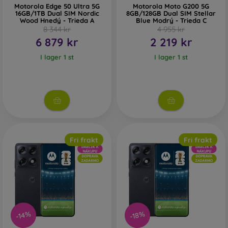
Motorola Edge 50 Ultra 5G
Motorola Moto G200 5G
16GB/1TB Dual SIM Nordic
8GB/128GB Dual SIM Stellar
Wood Hnedý - Trieda A
Blue Modrý - Trieda C
8 344 kr
4 955 kr
6 879 kr
2 219 kr
I lager 1 st
I lager 1 st
Fri frakt
Fri frakt
-14%
-18%