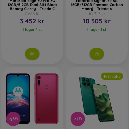
Motorola Edge 50 Pro 5G
Motorola Signature 5G
12GB/512GB Dual SIM Black
16GB/512GB Pantone Carbon
Beauty Čierny - Trieda C
Modrý - Trieda A
7 686 kr
10 317 kr
3 452 kr
10 305 kr
I lager 1 st
I lager 1 st
Fri frakt
-25%
-17%