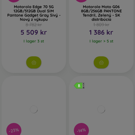
Motorola Edge 70 5G
Motorola Moto G06
12GB/512GB Dual SIM
8GB/256GB PANTONE
Pantone Gadget Gray Sivý -
Tendril, Zelený - SK
Nový z výkupu
distribúcia
8 782 kr
1 809 kr
5 509 kr
1 386 kr
I lager 3 st
I lager > 5 st
-23%
-14%