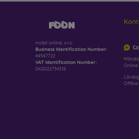
Kont
info@m
mobil online, s.r.o.
Co
Business Identification Number:
44547722
Månda
VAT Identification Number:
Onlin
SK2022734318
Lördag
Offline