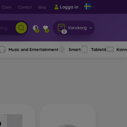
Logga in
Claim
Contact
Blog
Varukorg
0
0
0
Music and Entertainment
Smart
Tabletit
Kann