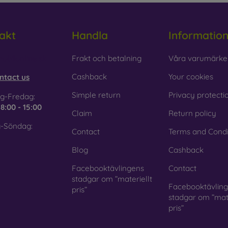
akt
Handla
Informatio
obilonline.sk
Frakt och betalning
Våra varumärke
Cashback
Your cookies
ntact us
Simple return
Privacy protecti
g-Fredag:
e
8:00 - 15:00
Claim
Return policy
-Söndag:
Contact
Terms and Condi
Blog
Cashback
Facebooktävlingens
Contact
stadgar om ”materiellt
Facebooktävlin
pris”
stadgar om ”mate
pris”