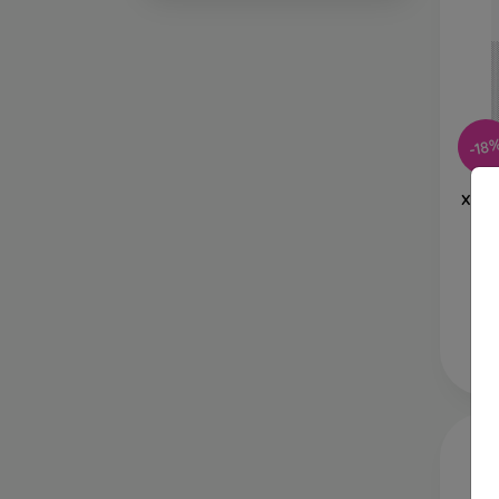
-18
Xiaom