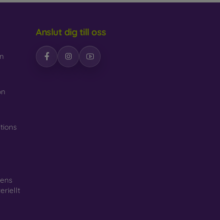
Anslut dig till oss
n
n
on
tions
gens
riellt