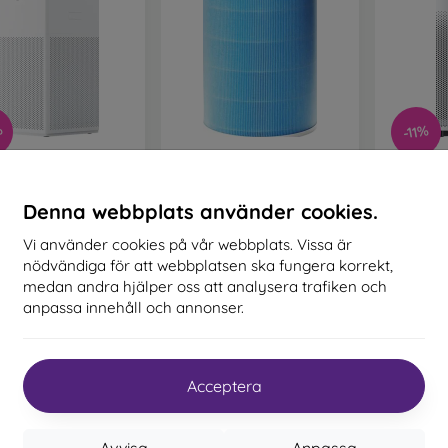
%
-11%
i Smart Air Purifier
Mi Air Purifier HEPA Filter
Xiaomi S
4 Lite
408 kr
Denna webbplats använder cookies.
1 706 kr
1 395 kr
I lager > 5 st
2
Vi använder cookies på vår webbplats. Vissa är
I lager > 5 st
I 
nödvändiga för att webbplatsen ska fungera korrekt,
medan andra hjälper oss att analysera trafiken och
anpassa innehåll och annonser.
Acceptera
Avvisa
Anpassa