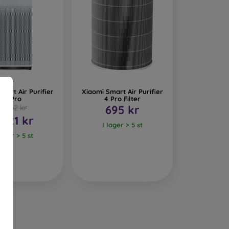
mart Air Purifier
Xiaomi Smart Air Purifier
4 Pro
4 Pro Filter
3 052 kr
695 kr
 721 kr
I lager > 5 st
lager > 5 st