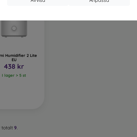
mi Humidifier 2 Lite
EU
438 kr
I lager > 5 st
 totalt
9
.