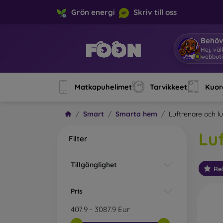
Grön energi
Skriv till oss
Behöv
Hej, vä
Matkapuhelimet
Tarvikkeet
Kuore
Smart
Smarta hem
Luftrenare och lu
Lu
Filter
Tillgänglighet
Re
Pris
407.9
-
3087.9
Eur