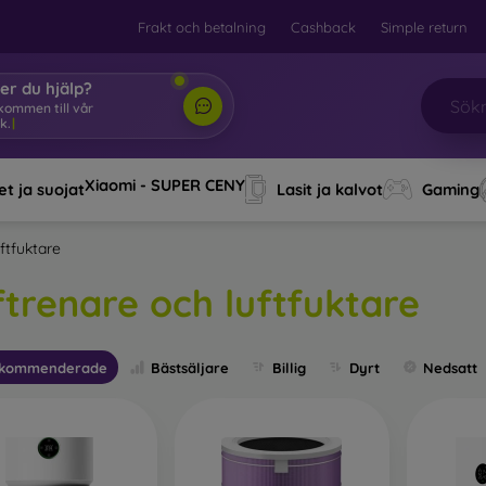
Frakt och betalning
Cashback
Simple return
er du hjälp?
lkommen till vå
|
Xiaomi - SUPER CENY
t ja suojat
Lasit ja kalvot
Gaming
ftfuktare
ftrenare och luftfuktare
kommenderade
Bästsäljare
Billig
Dyrt
Nedsatt