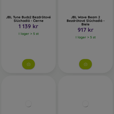
JBL Tune Buds2 Bezdrôtové
JBL Wave Beam 2
Slúchadlá - Čierne
Bezdrôtové Slúchadlá -
Biele
1 139 kr
917 kr
I lager > 5 st
I lager > 5 st