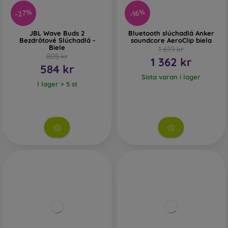
-27%
-16%
JBL Wave Buds 2
Bluetooth slúchadlá Anker
Bezdrôtové Slúchadlá -
soundcore AeroClip biela
Biele
1 619 kr
805 kr
1 362 kr
584 kr
Sista varan i lager
I lager > 5 st