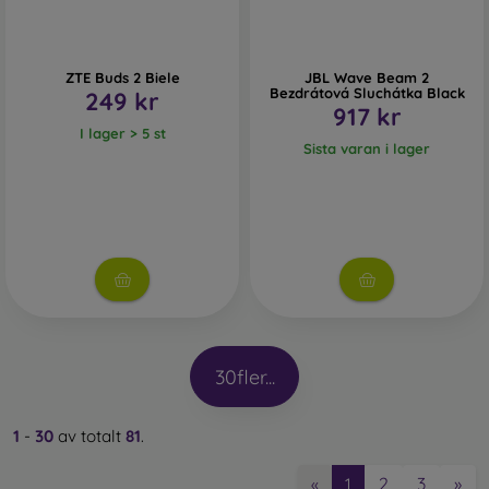
ZTE Buds 2 Biele
JBL Wave Beam 2
Bezdrátová Sluchátka Black
249 kr
917 kr
I lager > 5 st
Sista varan i lager
30
fler...
1
-
30
av totalt
81
.
2
3
»
«
1