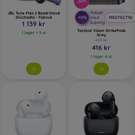
-14%
Rabatt
JBL Tune Flex 2 Bezdrôtové
-10%
Slúchadlá - Fialové
med
PROTECT10
1 139 kr
kupong
Tactical Vision StrikePods
I lager > 5 st
Grey
483 kr
416 kr
I lager 4 st