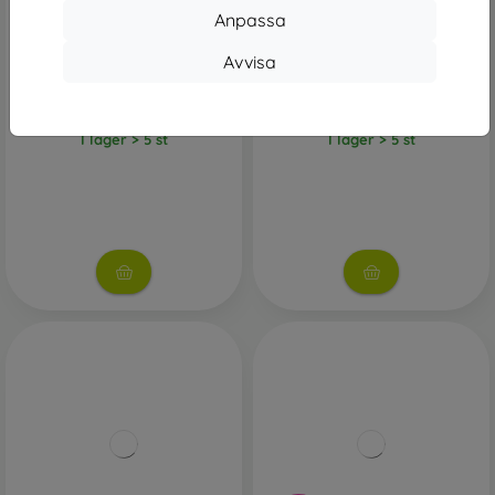
Anpassa
Avvisa
JBL Wave Flex2 Bezdrôtové
JBL Wave Flex2 Bezdrôtové
Slúchadlá - Biele
Slúchadlá - Ružové
917 kr
917 kr
I lager > 5 st
I lager > 5 st