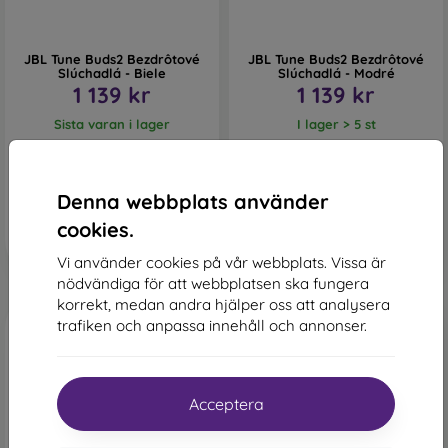
JBL Tune Buds2 Bezdrôtové
JBL Tune Buds2 Bezdrôtové
Slúchadlá - Biele
Slúchadlá - Modré
1 139 kr
1 139 kr
Sista varan i lager
I lager > 5 st
Denna webbplats använder
cookies.
Vi använder cookies på vår webbplats. Vissa är
nödvändiga för att webbplatsen ska fungera
korrekt, medan andra hjälper oss att analysera
trafiken och anpassa innehåll och annonser.
Acceptera