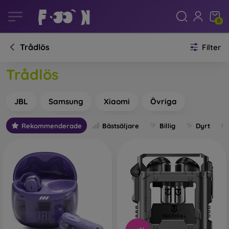
0
Trådlös
Filter
Trådlös
JBL
Samsung
Xiaomi
Övriga
Rekommenderade
Bästsäljare
Billig
Dyrt