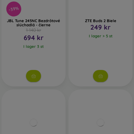
-39%
JBL Tune 245NC Bezdrôtové
ZTE Buds 2 Biele
slúchadlá - čierne
249 kr
1 140 kr
694 kr
I lager > 5 st
I lager 3 st