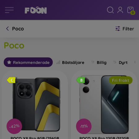
0
Poco
Filter
Poco
Rekommenderade
Bästsäljare
Billig
Dyrt
Fri frakt
-42%
-11%
POCO X8 Pro 8GB/256GB
POCO X8 Pro 12GB/512GB