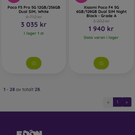
Poco F5 Pro 5G 12GB/256GB
Xiaomi Poco F4 5G
Dual SIM, White
6GB/128GB Dual SIM Night
Black - Grade A
6 712 kr
3 202 kr
3 035 kr
1 940 kr
I lager 1 st
Sista varan i lager
1
-
28
av totalt
28
.
«
1
»