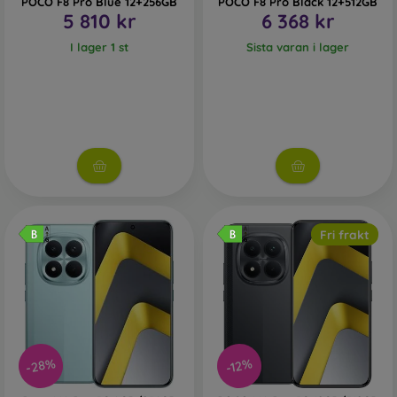
POCO F8 Pro Blue 12+256GB
POCO F8 Pro Black 12+512GB
5 810 kr
6 368 kr
I lager 1 st
Sista varan i lager
Fri frakt
-28%
-12%