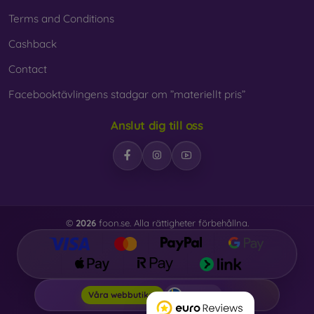
Terms and Conditions
Cashback
Contact
Facebooktävlingens stadgar om ”materiellt pris”
Anslut dig till oss
©
2026
foon.se. Alla rättigheter förbehållna.
Foon.se
Våra webbutiker