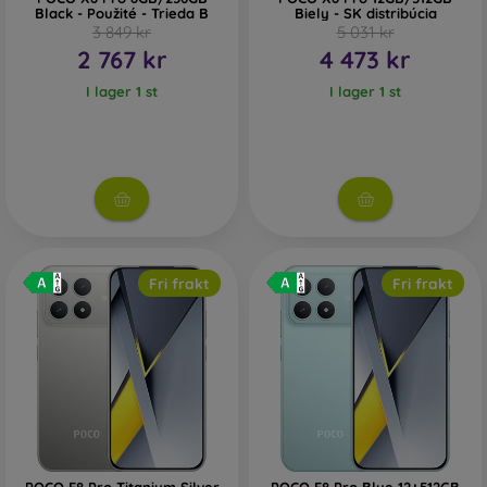
Black - Použité - Trieda B
Biely - SK distribúcia
3 849 kr
5 031 kr
2 767 kr
4 473 kr
I lager 1 st
I lager 1 st
Fri frakt
Fri frakt