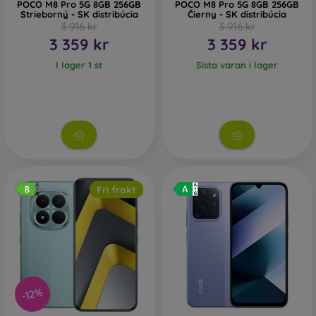
POCO M8 Pro 5G 8GB 256GB
POCO M8 Pro 5G 8GB 256GB
Strieborný - SK distribúcia
Čierny - SK distribúcia
3 916 kr
3 916 kr
3 359 kr
3 359 kr
I lager 1 st
Sista varan i lager
Fri frakt
-12%