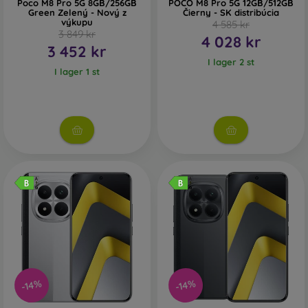
Poco M8 Pro 5G 8GB/256GB
POCO M8 Pro 5G 12GB/512GB
Green Zelený - Nový z
Čierny - SK distribúcia
výkupu
4 585 kr
3 849 kr
4 028 kr
3 452 kr
I lager 2 st
I lager 1 st
-14%
-14%