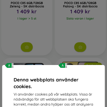
POCO C85 6GB/128GB
POCO C85 6GB/128GB
Zelený - SK distribúcia
Fialový - SK distribúcia
1 409 kr
1 409 kr
I lager > 5 st
Sista varan i lager
Fri frakt
Denna webbplats använder
cookies.
Vi använder cookies på vår webbplats. Vissa är
nödvändiga för att webbplatsen ska fungera
-3%
korrekt, medan andra hjälper oss att analysera