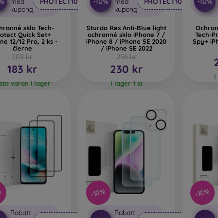
0%
-10%
-10%
med
PROTECT10
med
PROTECT10
kupong
kupong
hranné sklo Tech-
Sturdo Rex Anti-Blue light
Ochran
otect Quick Set+
ochranné sklo iPhone 7 /
Tech-Pr
ne 12/12 Pro, 2 ks -
iPhone 8 / iPhone SE 2020
Spy+ iPh
čierne
/ iPhone SE 2022
203 kr
256 kr
183 kr
230 kr
I
ista varan i lager
I lager 1 st
%
-10%
-10%
Rabatt
Rabatt