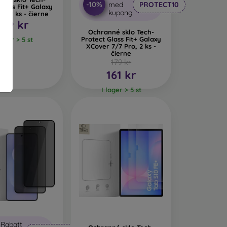
-10%
med
PROTECT10
Glass Fit+ Galaxy
kupong
e, 2 ks - čierne
179 kr
Ochranné sklo Tech-
Protect Glass Fit+ Galaxy
lager > 5 st
XCover 7/7 Pro, 2 ks -
čierne
179 kr
161 kr
I lager > 5 st
Rabatt