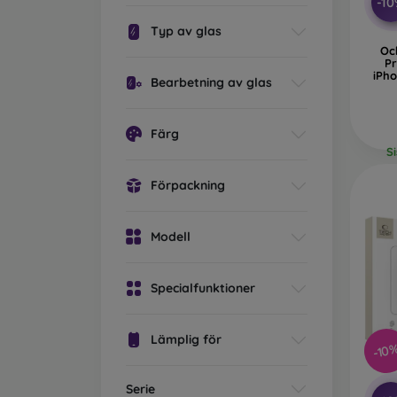
-1
Typ av glas
Oc
Pr
iPho
Bearbetning av glas
Färg
S
Förpackning
Modell
Specialfunktioner
Lämplig för
-10
Serie