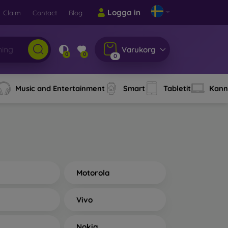
Logga in
Claim
Contact
Blog
Varukorg
0
0
0
Music and Entertainment
Smart
Tabletit
Kann
Motorola
Vivo
Nokia