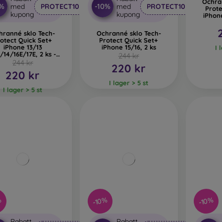
Ochra
0%
-10%
med
PROTECT10
med
PROTECT10
Prote
kupong
kupong
iPhone
hranné sklo Tech-
Ochranné sklo Tech-
otect Quick Set+
Protect Quick Set+
iPhone 13/13
iPhone 15/16, 2 ks
I 
/14/16E/17E, 2 ks -
244 kr
čierne
244 kr
220 kr
220 kr
I lager > 5 st
I lager > 5 st
%
-10%
-10%
Rabatt
Rabatt