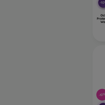
-1
Oc
Prote
Wat
-10