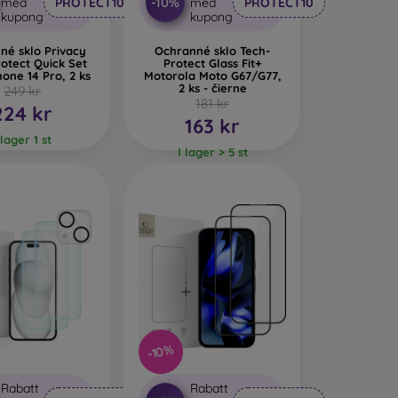
-10%
med
PROTECT10
med
PROTECT10
kupong
kupong
né sklo Privacy
Ochranné sklo Tech-
otect Quick Set
Protect Glass Fit+
one 14 Pro, 2 ks
Motorola Moto G67/G77,
2 ks - čierne
249 kr
181 kr
224 kr
163 kr
 lager 1 st
I lager > 5 st
-10%
Rabatt
Rabatt