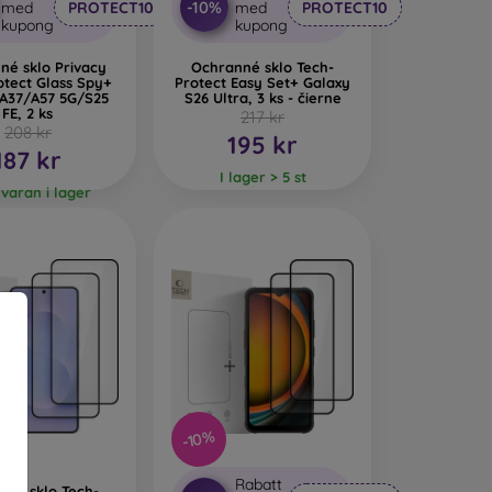
-10%
med
PROTECT10
med
PROTECT10
kupong
kupong
né sklo Privacy
Ochranné sklo Tech-
otect Glass Spy+
Protect Easy Set+ Galaxy
 A37/A57 5G/S25
S26 Ultra, 3 ks - čierne
FE, 2 ks
217 kr
208 kr
195 kr
187 kr
I lager > 5 st
 varan i lager
-10%
Rabatt
nné sklo Tech-