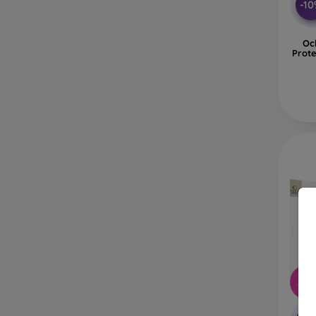
-1
Oc
Prote
-10