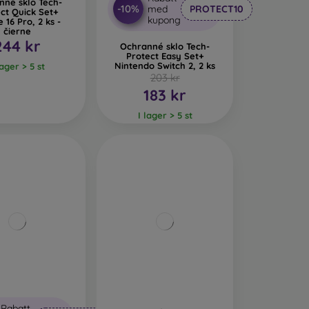
nné sklo Tech-
-10%
med
PROTECT10
ct Quick Set+
kupong
 16 Pro, 2 ks -
čierne
244 kr
Ochranné sklo Tech-
Protect Easy Set+
Nintendo Switch 2, 2 ks
lager > 5 st
203 kr
183 kr
I lager > 5 st
Rabatt