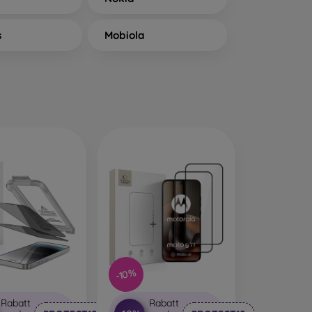
s
Mobiola
-10%
Rabatt
Rabatt