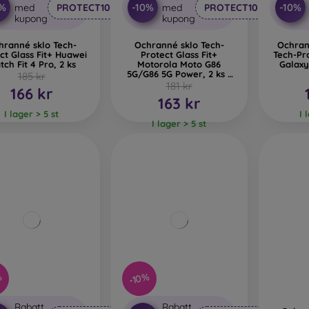
0%
-10%
-10%
med
PROTECT10
med
PROTECT10
kupong
kupong
hranné sklo Tech-
Ochranné sklo Tech-
Ochran
ct Glass Fit+ Huawei
Protect Glass Fit+
Tech-Pr
ch Fit 4 Pro, 2 ks
Motorola Moto G86
Galaxy
5G/G86 5G Power, 2 ks -
185 kr
čierne
181 kr
166 kr
163 kr
I lager > 5 st
I 
I lager > 5 st
%
-10%
Rabatt
Rabatt