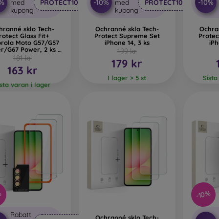
0%
-10%
-10%
med
PROTECT10
med
PROTECT10
kupong
kupong
hranné sklo Tech-
Ochranné sklo Tech-
Ochra
rotect Glass Fit+
Protect Supreme Set
Prote
rola Moto G57/G57
iPhone 14, 3 ks
iPh
r/G67 Power, 2 ks -
199 kr
čierne
181 kr
179 kr
163 kr
I lager > 5 st
Sista
ista varan i lager
%
-10%
Rabatt
Ochranné sklo Tech-