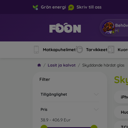
Grön energi
Skriv till oss
Behöv
Jag är 
Matkapuhelimet
Tarvikkeet
Kuore
Lasit ja kalvot
Skyddande härdat glas
Sk
Filter
Tillgänglighet
iPh
Pris
Hu
38.9
-
406.9
Eur
TC