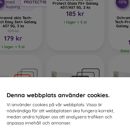
0%
-10%
med
PROTECT10
Protect Glass Fit+ Galaxy
kupong
A37/A57 5G, 2 ks
185 kr
hranné sklo Tech-
Ochran
ct Easy Set+ Galaxy
Tech-Pr
I lager > 5 st
A37 5G, 3 ks
Galaxy
199 kr
179 kr
I lager > 5 st
Sista
Denna webbplats använder cookies.
Vi använder cookies på vår webbplats. Vissa är
nödvändiga för att webbplatsen ska fungera korrekt,
%
-10%
medan andra hjälper oss att analysera trafiken och
anpassa innehåll och annonser.
Rabatt
Rabatt
Ochra