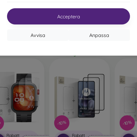
0%
-10%
med
PROTECT10
med
PROTECT10
Protect 
kupong
kupong
S25 Edg
Acceptera
hranné sklo Tech-
Ochranné sklo Tech-
ct Easy Set+ Galaxy
Protect Glass Fit+
I 
26, 3 ks - čierne
Motorola Moto G56 5G, 2
ks - čierne
199 kr
Avvisa
Anpassa
179 kr
179 kr
161 kr
I lager > 5 st
I lager > 5 st
%
-10%
-10%
Rabatt
Rabatt