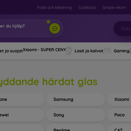
Frakt och betalning
Cashback
Simple return
er du hjälp?
Mobi, d
|
Xiaomi - SUPER CENY
t ja suojat
Lasit ja kalvot
Gaming
yddande härdat glas
one
Samsung
Xiaomi
awei
Sony
Poco
L
Realme
CAT