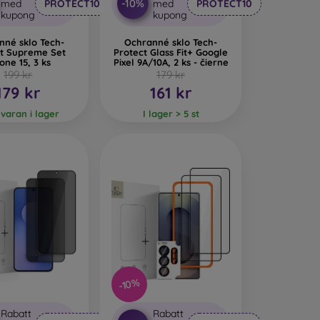
-10%
med
PROTECT10
med
PROTECT10
kupong
kupong
nné sklo Tech-
Ochranné sklo Tech-
ct Supreme Set
Protect Glass Fit+ Google
one 15, 3 ks
Pixel 9A/10A, 2 ks - čierne
199 kr
179 kr
179 kr
161 kr
 varan i lager
I lager > 5 st
-10%
Rabatt
Rabatt