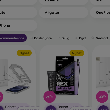
atel
Aligator
OnePlu
Phone
kommenderade
Bästsäljare
Billig
Dyrt
Nedsatt
Nyhet
Nyhet
%
-10%
-10%
Rabatt
Rabatt