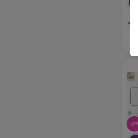
-1
Oc
Prote
S
-10