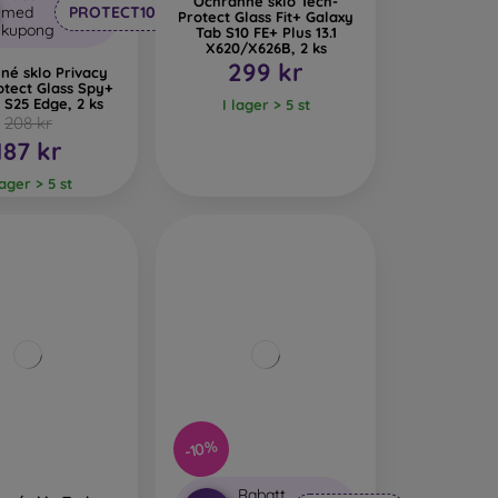
Ochranné sklo Tech-
med
PROTECT10
Protect Glass Fit+ Galaxy
kupong
Tab S10 FE+ Plus 13.1
X620/X626B, 2 ks
299 kr
né sklo Privacy
otect Glass Spy+
 S25 Edge, 2 ks
I lager > 5 st
208 kr
187 kr
lager > 5 st
-10%
Rabatt