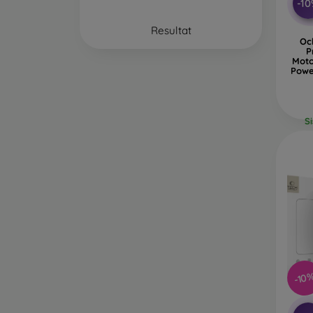
-1
Resultat
Oc
P
Moto
Powe
S
-10